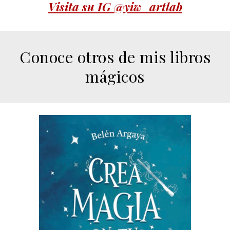
Visita su IG @yiw_artlab
Conoce o
tros de mis libros
mágicos